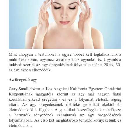
Mint ahogyan a testünkkel is egyre többet kell foglalkoznunk a
múló évek során, ugyanez vonatkozik az agyunkra is. Ugyanis a
tudósok szerint az agy öregedésének folyamata már a 20-as, 30-
as éveinkben elkezdõdik.
Az öregedõ agy
Gary Small doktor, a Los Angelesi Kalifornia Egyetem Geriátriai
Központjának igazgatója szerint az agy már nagyon fiatal
korunkban elkezd öregedni - és ez a folyamat életünk végéig
eltart. Az agy öregedésének mértéke genetikai okoktól és
életmódunktól is függhet. A genetikai összefüggések mindössze
a harmadik tényezõnek számítanak az agy öregedésének
folyamatában. Az elsõ két meghatározó tényezõ környezetünk és
életmódunk...