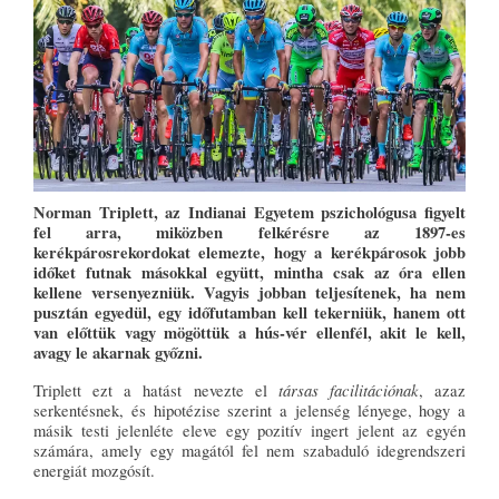
Norman Triplett, az Indianai Egyetem pszichológusa figyelt
fel arra, miközben felkérésre az 1897-es
kerékpárosrekordokat elemezte, hogy a kerékpárosok jobb
időket futnak másokkal együtt, mintha csak az óra ellen
kellene versenyezniük. Vagyis jobban teljesítenek, ha nem
pusztán egyedül, egy időfutamban kell tekerniük, hanem ott
van előttük vagy mögöttük a hús-vér ellenfél, akit le kell,
avagy le akarnak győzni.
társas facilitációnak
Triplett ezt a hatást nevezte el
, azaz
serkentésnek, és hipotézise szerint a jelenség lényege, hogy a
másik testi jelenléte eleve egy pozitív ingert jelent az egyén
számára, amely egy magától fel nem szabaduló idegrendszeri
energiát mozgósít.