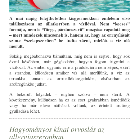
A mai napig felejthetetlen kisgyermekkori emlékem elsõ
találkozásom az állatkertben a vízilóval. Nem “kecses”
formája, nem is “fürge, párducszerû” mozgása ragadott meg
– mert mindezek nincsenek is, hanem az, hogy az orrnyílásait
szinte “szelepszerûen” be tudta zárni, mielõtt a víz alá
merült.
Sokáig megbabonázva bámultam, még nem is sejtve, hogy sok
évvel késõbben, már gégészként, hogyan fogom irigyelni a
vízilovat. Az ember ugyanis erre a produkcióra nem képes, ezért
a strandon, különösen amikor víz alá merülünk, a víz az
orrunkba, onnan az orrmelléküregeinkbe, elsõsorban az
arcüregünkbe juthat.
A bekerült folyadék – enyhén szólva – nem steril. A
következmény, különösen ha ez az eset gyakrabban ismétlõdik
vagy ha már eleve náthásak voltunk, az érintett arcüreg
gyulladása lehet.
Hagyományos kínai orvoslás az
allergiaszezonban