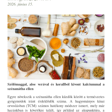
2026. június 15.
Szõlõmaggal, aloe verával és korallból kivont kalciummal a
szénanátha ellen
Egyre növekszik a szénanátha ellen küzdõk között a természetes
gyógymódok iránt érdeklõdõk száma. A hagyományos kínai
orvoslásban (TCM) számos hatékony módszer ismert, mely már
hazánkban is követõkre talált, így például az akupunktúra, a