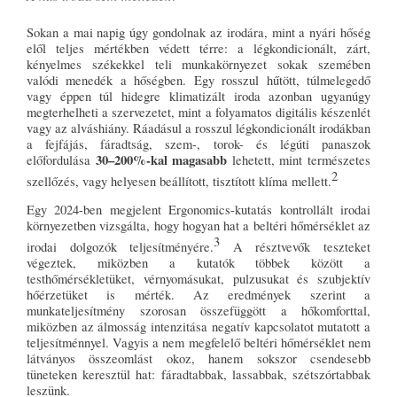
Sokan a mai napig úgy gondolnak az irodára, mint a nyári hőség
elől teljes mértékben védett térre: a légkondicionált, zárt,
kényelmes székekkel teli munkakörnyezet sokak szemében
valódi menedék a hőségben. Egy rosszul hűtött, túlmelegedő
vagy éppen túl hidegre klimatizált iroda azonban ugyanúgy
megterhelheti a szervezetet, mint a folyamatos digitális készenlét
vagy az alváshiány. Ráadásul a rosszul légkondicionált irodákban
a fejfájás, fáradtság, szem-, torok- és légúti panaszok
30–200%-kal magasabb
előfordulása
lehetett, mint természetes
2
szellőzés, vagy helyesen beállított, tisztított klíma mellett.
Egy 2024-ben megjelent Ergonomics-kutatás kontrollált irodai
környezetben vizsgálta, hogy hogyan hat a beltéri hőmérséklet az
3
irodai dolgozók teljesítményére.
A résztvevők teszteket
végeztek, miközben a kutatók többek között a
testhőmérsékletüket, vérnyomásukat, pulzusukat és szubjektív
hőérzetüket is mérték. Az eredmények szerint a
munkateljesítmény szorosan összefüggött a hőkomforttal,
miközben az álmosság intenzitása negatív kapcsolatot mutatott a
teljesítménnyel. Vagyis a nem megfelelő beltéri hőmérséklet nem
látványos összeomlást okoz, hanem sokszor csendesebb
tüneteken keresztül hat: fáradtabbak, lassabbak, szétszórtabbak
leszünk.