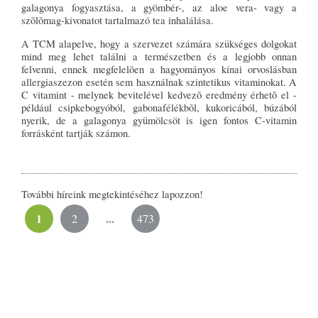
galagonya fogyasztása, a gyömbér-, az aloe vera- vagy a
szõlõmag-kivonatot tartalmazó tea inhalálása.
A TCM alapelve, hogy a szervezet számára szükséges dolgokat
mind meg lehet találni a természetben és a legjobb onnan
felvenni, ennek megfelelõen a hagyományos kínai orvoslásban
allergiaszezon esetén sem használnak szintetikus vitaminokat. A
C vitamint - melynek bevitelével kedvezõ eredmény érhetõ el -
például csipkebogyóból, gabonafélékbõl, kukoricából, búzából
nyerik, de a galagonya gyümölcsöt is igen fontos C-vitamin
forrásként tartják számon.
További híreink megtekintéséhez lapozzon!
1
...
2
473