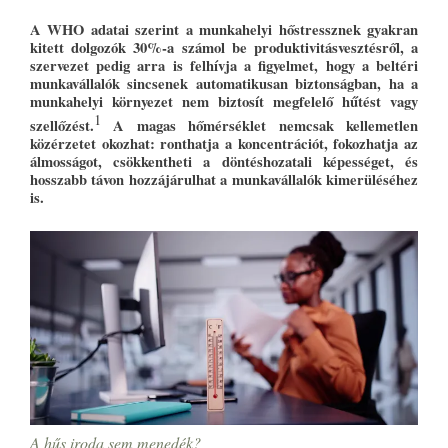
A WHO adatai szerint a munkahelyi hőstressznek gyakran
kitett dolgozók 30%-a számol be produktivitásvesztésről, a
szervezet pedig arra is felhívja a figyelmet, hogy a beltéri
munkavállalók sincsenek automatikusan biztonságban, ha a
munkahelyi környezet nem biztosít megfelelő hűtést vagy
1
szellőzést.
A magas hőmérséklet nemcsak kellemetlen
közérzetet okozhat: ronthatja a koncentrációt, fokozhatja az
álmosságot, csökkentheti a döntéshozatali képességet, és
hosszabb távon hozzájárulhat a munkavállalók kimerüléséhez
is.
A hűs iroda sem menedék?