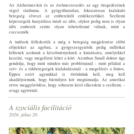
Az Alzheimer-kór és az érelmeszesedés az agy öregedésének
végsõ stádiuma. A gyógyíthatatlan, fokozatosan kialakuló
betegség elveszi az emberektõl emlékezetüket. Szellemi
képességeik hanyatlása miatt az idõs, olykor pedig nem is olyan
idõs emberek szinte olyan tehetetlenné válnak, mint a
csecsemõk.
A tudósok felfedezték a még a betegség megjelenése elõtti
elõjeleket az agyban, a gyógyszergyártók pedig milliókat
költenek azoknak a készítményeknek a kutatására, amelyekkel
kezelni, vagy megelõzni lehet a kórt. Azonban Small doktor úgy
gondolja, hogy mint minden más problémánál - mint például a
szív- és a rákbetegségek kialakulásánál - a megelõzés a fontos.
Éppen ezért agyunkkal is törõdnünk kell, meg kell
akadályoznunk, hogy bármilyen kór megtámadja. Az amerikai
orvos meggyõzõdése, hogy sohasem késõ elkezdeni a szellemi, -
avagy agytornát.
A szociális facilitáció
2026. július 20.