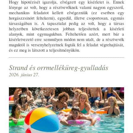
Hogy hipotézisét igazolja, elvégzett egy kísérletet is. Ennek
lényege az volt, hogy a résztvevőknek valami nagyon egyszerű,
mechanikus feladatot kellett elvégezniük (ez esetben egy
horgászzsinórt feltekerni), egyedül, illetve csoportosan, egymás
társaságában is. A tapasztalat pedig az volt, hogy a társas
helyzetben következetesen jobban teljesítettek a kísérleti
alanyok, mint egymagukban. Feltehetően azért, mert bár a
kísérletvezető erre semmilyen módon nem utalt, de a résztvevők
maguktól is versenyhelyzetnek fogták fel a feladat végrehajtását,
és ez meg is látszott a teljesítményükön.
Strand és orrmelléküreg-gyulladás
2026. június 27.