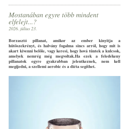
Mostanában egyre több mindent
elfelejt...?
2026. július 23.
Borzasztó pillanat, amikor az ember kinyitja a
hûtõszekrényt, és halvány fogalma sincs arról, hogy mit is
akart kivenni belõle, vagy keresi, hogy hová tûntek a kulcsok,
amelyek nemrég még megvoltak.Ha ezek a feledékeny
pillanatok egyre gyakrabban jelentkeznek, nem kell
megijedni, a szellemi aerobic és a diéta segíthet.