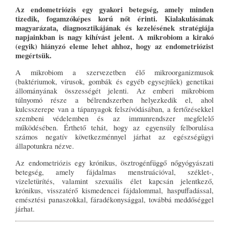
Az endometriózis egy gyakori betegség, amely minden
tizedik, fogamzóképes korú nőt érinti. Kialakulásának
magyarázata, diagnosztikájának és kezelésének stratégiája
napjainkban is nagy kihívást jelent. A mikrobiom a kirakó
(egyik) hiányzó eleme lehet ahhoz, hogy az endometriózist
megértsük.
A mikrobiom a szervezetben élő mikroorganizmusok
(baktériumok, vírusok, gombák és egyéb egysejtűek) genetikai
állományának összességét jelenti. Az emberi mikrobiom
túlnyomó része a bélrendszerben helyezkedik el, ahol
kulcsszerepe van a tápanyagok felszívódásában, a fertőzésekkel
szembeni védelemben és az immunrendszer megfelelő
működésében. Érthető tehát, hogy az egyensúly felborulása
számos negatív következménnyel járhat az egészségügyi
állapotunkra nézve.
Az endometriózis egy krónikus, ösztrogénfüggő nőgyógyászati
betegség, amely fájdalmas menstruációval, széklet-,
vizeletürítés, valamint szexuális élet kapcsán jelentkező,
krónikus, visszatérő kismedencei fájdalommal, haspuffadással,
emésztési panaszokkal, fáradékonysággal, továbbá meddőséggel
járhat.