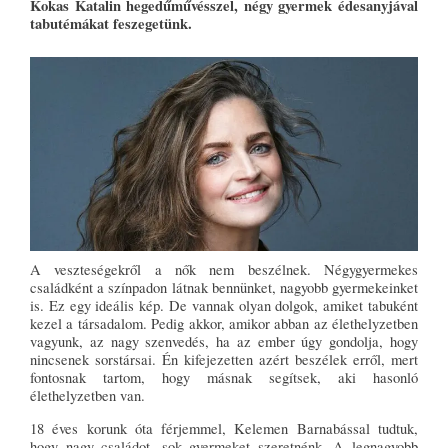
Kokas Katalin hegedűművésszel, négy gyermek édesanyjával
tabutémákat feszegetünk.
A veszteségekről a nők nem beszélnek. Négygyermekes
családként a színpadon látnak bennünket, nagyobb gyermekeinket
is. Ez egy ideális kép. De vannak olyan dolgok, amiket tabuként
kezel a társadalom. Pedig akkor, amikor abban az élethelyzetben
vagyunk, az nagy szenvedés, ha az ember úgy gondolja, hogy
nincsenek sorstársai. Én kifejezetten azért beszélek erről, mert
fontosnak tartom, hogy másnak segítsek, aki hasonló
élethelyzetben van.
18 éves korunk óta férjemmel, Kelemen Barnabással tudtuk,
hogy nagy családot, sok gyermeket szeretnénk. A legnagyobb