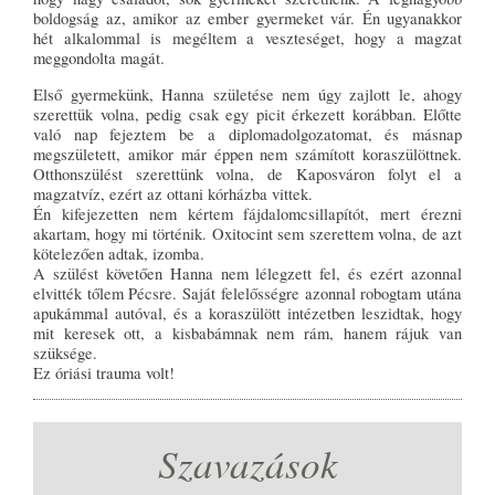
boldogság az, amikor az ember gyermeket vár. Én ugyanakkor
hét alkalommal is megéltem a veszteséget, hogy a magzat
meggondolta magát.
Első gyermekünk, Hanna születése nem úgy zajlott le, ahogy
szerettük volna, pedig csak egy picit érkezett korábban. Előtte
való nap fejeztem be a diplomadolgozatomat, és másnap
megszületett, amikor már éppen nem számított koraszülöttnek.
Otthonszülést szerettünk volna, de Kaposváron folyt el a
magzatvíz, ezért az ottani kórházba vittek.
Én kifejezetten nem kértem fájdalomcsillapítót, mert érezni
akartam, hogy mi történik. Oxitocint sem szerettem volna, de azt
kötelezően adtak, izomba.
A szülést követően Hanna nem lélegzett fel, és ezért azonnal
elvitték tőlem Pécsre. Saját felelősségre azonnal robogtam utána
apukámmal autóval, és a koraszülött intézetben leszidtak, hogy
mit keresek ott, a kisbabámnak nem rám, hanem rájuk van
szüksége.
Ez óriási trauma volt!
Szavazások