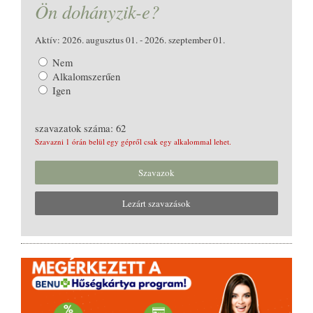
Ön dohányzik-e?
Aktív: 2026. augusztus 01. - 2026. szeptember 01.
Nem
Alkalomszerűen
Igen
szavazatok száma: 62
Szavazni 1 órán belül egy gépről csak egy alkalommal lehet.
Szavazok
Lezárt szavazások