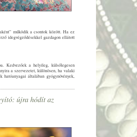
naként” működik a csontok között. Ha ez
érző idegvégződésekkel gazdagon ellátott
ba. Kedvezőek a helyileg, külsőlegesen
yira a szervezetet, különösen, ha valaki
k hatóanyagai általában gyógynövények,
ító: újra hódít az