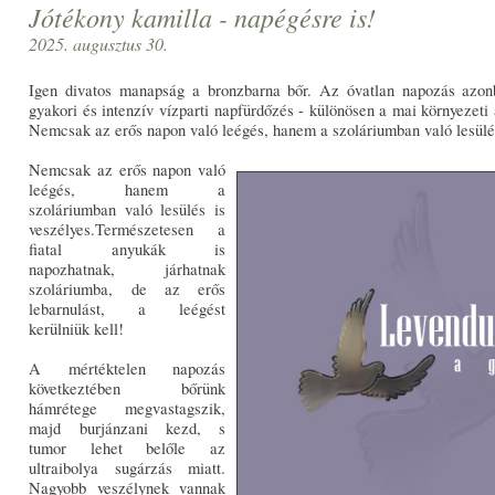
Jótékony kamilla - napégésre is!
2025. augusztus 30.
Igen divatos manapság a bronzbarna bőr. Az óvatlan napozás azo
gyakori és intenzív vízparti napfürdőzés - különösen a mai környezeti 
Nemcsak az erős napon való leégés, hanem a szoláriumban való lesülé
Nemcsak az erős napon való
leégés, hanem a
szoláriumban való lesülés is
veszélyes.Természetesen a
fiatal anyukák is
napozhatnak, járhatnak
szoláriumba, de az erős
lebarnulást, a leégést
kerülniük kell!
A mértéktelen napozás
következtében bőrünk
hámrétege megvastagszik,
majd burjánzani kezd, s
tumor lehet belőle az
ultraibolya sugárzás miatt.
Nagyobb veszélynek vannak