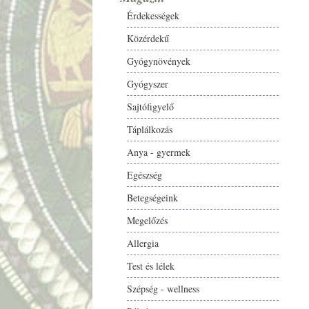
Érdekességek
Közérdekű
Gyógynövények
Gyógyszer
Sajtófigyelő
Táplálkozás
Anya - gyermek
Egészség
Betegségeink
Megelőzés
Allergia
Test és lélek
Szépség - wellness