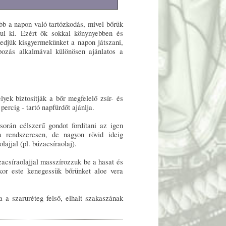
b a napon való tartózkodás, mivel bőrük
l ki. Ezért ők sokkal könynyebben és
gedjük kisgyermekünket a napon játszani,
ozás alkalmával különösen ajánlatos a
yek biztosítják a bőr megfelelő zsír- és
percig - tartó napfürdőt ajánlja.
rán célszerű gondot fordítani az igen
a rendszeresen, de nagyon rövid ideig
lajjal (pl. búzacsíraolaj).
acsíraolajjal masszírozzuk be a hasat és
kor este kenegessük bőrünket aloe vera
 a szaruréteg felső, elhalt szakaszának