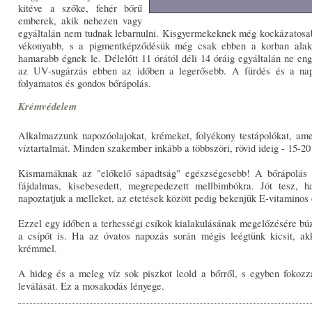
kitéve a szőke, fehér bőrű
emberek, akik nehezen vagy
egyáltalán nem tudnak lebarnulni. Kisgyermekeknek még kockázatosab
vékonyabb, s a pigmentképződésük még csak ebben a korban alaku
hamarabb égnek le. Délelőtt 11 órától déli 14 óráig egyáltalán ne en
az UV-sugárzás ebben az időben a legerősebb. A fürdés és a nap
folyamatos és gondos bőrápolás.
Krémvédelem
Alkalmazzunk napozóolajokat, krémeket, folyékony testápolókat, amel
víztartalmát. Minden szakember inkább a többszöri, rövid ideig - 15-20 
Kismamáknak az "előkelő sápadtság" egészségesebb! A bőrápolás so
fájdalmas, kisebesedett, megrepedezett mellbimbókra. Jót tesz, h
napoztatjuk a melleket, az etetések között pedig bekenjük E-vitaminos o
Ezzel egy időben a terhességi csíkok kialakulásának megelőzésére búz
a csípőt is. Ha az óvatos napozás során mégis leégtünk kicsit, ak
krémmel.
A hideg és a meleg víz sok piszkot leold a bőrről, s egyben fokozza
leválását. Ez a mosakodás lényege.