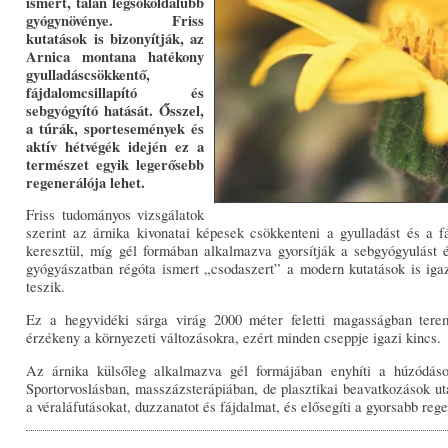
ismert, talán legsokoldalúbb
gyógynövénye. Friss
kutatások is bizonyítják, az
Arnica montana hatékony
gyulladáscsökkentő,
fájdalomcsillapító és
sebgyógyító hatását. Ősszel,
a túrák, sportesemények és
aktív hétvégék idején ez a
természet egyik legerősebb
regenerálója lehet.
Friss tudományos vizsgálatok
szerint az árnika kivonatai képesek csökkenteni a gyulladást és a
keresztül, míg gél formában alkalmazva gyorsítják a sebgyógyulást 
gyógyászatban régóta ismert „csodaszert” a modern kutatások is igaz
teszik.
Ez a hegyvidéki sárga virág 2000 méter feletti magasságban terem
érzékeny a környezeti változásokra, ezért minden cseppje igazi kincs.
Az árnika külsőleg alkalmazva gél formájában enyhíti a húzódások
Sportorvoslásban, masszázsterápiában, de plasztikai beavatkozások utá
a véraláfutásokat, duzzanatot és fájdalmat, és elősegíti a gyorsabb rege