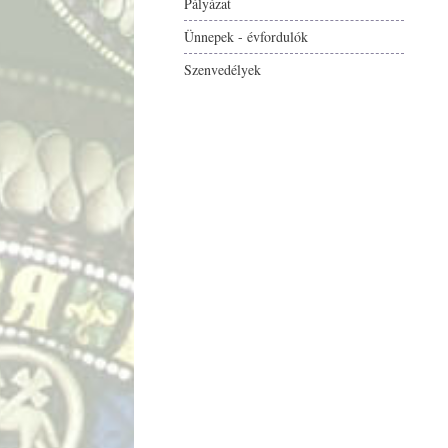
Pályázat
Ünnepek - évfordulók
Szenvedélyek