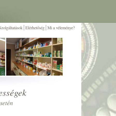
Szolgáltatások
Elérhetőség
Mi a véleménye?
ességek
setén