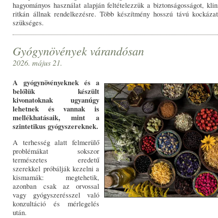
hagyományos használat alapján feltételezzük a biztonságosságot, kli
ritkán állnak rendelkezésre. Több készítmény hosszú távú kockázat
szükséges.
Gyógynövények várandósan
2026. május 21.
A gyógynövényeknek és a
belőlük készült
kivonatoknak ugyanúgy
lehetnek és vannak is
mellékhatásaik, mint a
szintetikus gyógyszereknek.
A terhesség alatt felmerülő
problémákat sokszor
természetes eredetű
szerekkel próbálják kezelni a
kismamák: megtehetik,
azonban csak az orvossal
vagy gyógyszerésszel való
konzultáció és mérlegelés
után.