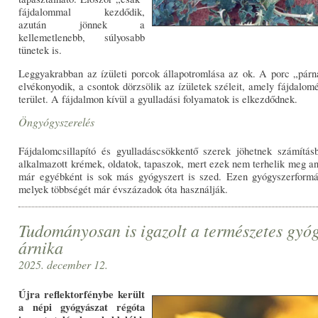
fájdalommal kezdődik,
azután jönnek a
kellemetlenebb, súlyosabb
tünetek is.
Leggyakrabban az ízületi porcok állapotromlása az ok. A porc „pár
elvékonyodik, a csontok dörzsölik az ízületek széleit, amely fájdalom
terület. A fájdalmon kívül a gyulladási folyamatok is elkezdődnek.
Öngyógyszerelés
Fájdalomcsillapító és gyulladáscsökkentő szerek jöhetnek számítás
alkalmazott krémek, oldatok, tapaszok, mert ezek nem terhelik meg ann
már egyébként is sok más gyógyszert is szed. Ezen gyógyszerformá
melyek többségét már évszázadok óta használják.
Tudományosan is igazolt a természetes gyógy
árnika
2025. december 12.
Újra reflektorfénybe került
a népi gyógyászat régóta