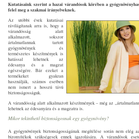
Kutatásaink szerint a hazai várandósok körében a gyógynövényha
felel meg a szakmai irányelveknek.
Az utóbbi évek kutatásai
rávilágítanak arra is, hogy a
várandósság alatt
alkalmazott, sokszor
ártalmatlannak tartott
gyógynövények és
természetes készítmények is
hatással lehetnek az
édesanya és a magzat
egészségére. Bár ezeket a
termékeket gyakran
használják, számos esetben
nem ismert a hosszú távú
biztonságosságuk.
A várandósság alatt alkalmazott készítmények – még az „ártalmatlann
lehetnek az édesanyára és a magzatra is.
Mikor tekinthető biztonságosnak egy gyógynövény?
A gyógynövények biztonságosságának megítélése során nem elég azt
bizonyítékok szükségesek ennek igazolására. A várandósok ese