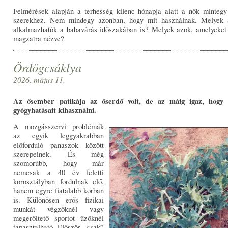
Felmérések alapján a terhesség kilenc hónapja alatt a nők mintegy
szerekhez. Nem mindegy azonban, hogy mit használnak. Melyek 
alkalmazhatók a babavárás időszakában is? Melyek azok, amelyeket k
magzatra nézve?
Ördögcsáklya
2026. május 11.
Az ősember patikája az őserdő volt, de az máig igaz, hogy
gyógyhatásait kihasználni.
A mozgásszervi problémák
az egyik leggyakrabban
előforduló panaszok között
szerepelnek. És még
szomorúbb, hogy már
nemcsak a 40 év feletti
korosztályban fordulnak elő,
hanem egyre fiatalabb korban
is. Különösen erős fizikai
munkát végzőknél vagy
megerőltető sportot űzőknél
tapasztalható. Először „csak”