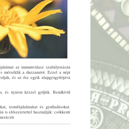
 fájdalmat az immunválasz szabályozásán
és mérséklik a duzzanatot. Ezzel a népi
olják, és az ősz egyik alapgyógyítójává
, és nyáron kézzel gyűjtik. Rendkívül
at, izomfájdalmakat és gyulladásokat.
n is előszeretettel használják: csökkenti
nerációt.