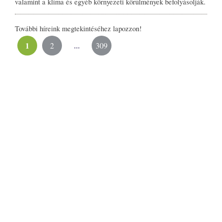
valamint a klíma és egyéb környezeti körülmények befolyásolják.
További híreink megtekintéséhez lapozzon!
1
...
2
309