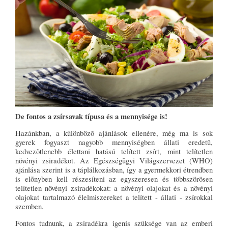
De fontos a zsírsavak típusa és a mennyisége is!
Hazánkban, a különbözõ ajánlások ellenére, még ma is sok
gyerek fogyaszt nagyobb mennyiségben állati eredetû,
kedvezõtlenebb élettani hatású telített zsírt, mint telítetlen
növényi zsiradékot. Az Egészségügyi Világszervezet (WHO)
ajánlása szerint is a táplálkozásban, így a gyermekkori étrendben
is elõnyben kell részesíteni az egyszeresen és többszörösen
telítetlen növényi zsiradékokat: a növényi olajokat és a növényi
olajokat tartalmazó élelmiszereket a telített - állati - zsírokkal
szemben.
Fontos tudnunk, a zsiradékra igenis szüksége van az emberi