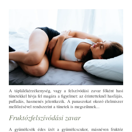
A táplálékérzékenység, vagy a felszívódási zavar főként hasi
tünetekkel hívja fel magára a figyelmet: az érintetteknél hasfájás,
puffadás, hasmenés jelentkezik. A panaszokat okozó élelmiszer
mellőzésével rendszerint a tünetek is megszűnnek...
Fruktózfelszívódási zavar
A gyümölcsök édes ízét a gyümölcscukor, másnéven fruktóz