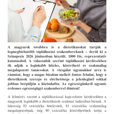
A magyarok továbbra is a
dietetikusokat tartják a
legmegbízhatóbb táplálkozási szakembereknek – derül ki a
Szinapszis 2026 júniusában készült, 1000 fős, reprezentatív
kutatásából. A válaszadók szerint táplálkozási kérdésekben
ők adják a leginkább hiteles, közérthető és szakmailag
megalapozott tanácsokat. A vizsgálat ugyanakkor arra is
rámutat, hogy a magas bizalom mellett fontos feladat, hogy a
dietetikusok szerepe és elérhetősége a jelenleginél sokkal
jobban beépüljön a köztudatba. Az egészségünkről ugyanis
érdemes egészségügyi szakemberrel dönteni!
A felmérés szerint a táplálkozással kapcsolatos kérdésekben a
magyarok leginkább a dietetikusok szakmai tudásában bíznak. A
lakosság 82 százaléka hitelesnek, 81 százaléka szakmailag
megalapozottnak, míg 80 százaléka közérthetőnek tartja a