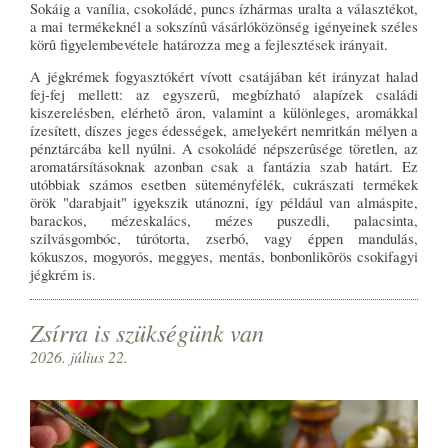
Sokáig a vanília, csokoládé, puncs ízhármas uralta a választékot,
a mai termékeknél a sokszínû vásárlóközönség igényeinek széles
körû figyelembevétele határozza meg a fejlesztések irányait.
A jégkrémek fogyasztókért vívott csatájában két irányzat halad
fej-fej mellett: az egyszerû, megbízható alapízek családi
kiszerelésben, elérhetõ áron, valamint a különleges, aromákkal
ízesített, díszes jeges édességek, amelyekért nemritkán mélyen a
pénztárcába kell nyúlni. A csokoládé népszerûsége töretlen, az
aromatársításoknak azonban csak a fantázia szab határt. Ez
utóbbiak számos esetben süteményfélék, cukrászati termékek
örök "darabjait" igyekszik utánozni, így például van almáspite,
barackos, mézeskalács, mézes puszedli, palacsinta,
szilvásgombóc, túrótorta, zserbó, vagy éppen mandulás,
kókuszos, mogyorós, meggyes, mentás, bonbonlikõrös csokifagyi
jégkrém is.
Zsírra is szükségünk van
2026. július 22.