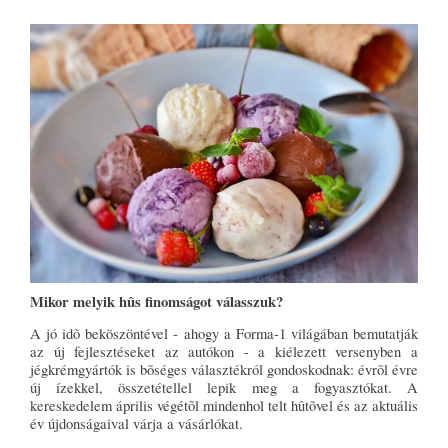
Mikor melyik hûs finomságot válasszuk?
A jó idõ beköszöntével - ahogy a Forma-1 világában bemutatják
az új fejlesztéseket az autókon - a kiélezett versenyben a
jégkrémgyártók is bõséges választékról gondoskodnak: évrõl évre
új ízekkel, összetétellel lepik meg a fogyasztókat. A
kereskedelem április végétõl mindenhol telt hûtõvel és az aktuális
év újdonságaival várja a vásárlókat.