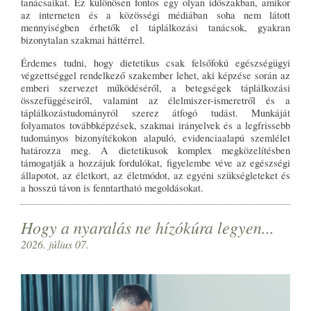
tanácsaikat. Ez különösen fontos egy olyan időszakban, amikor
az interneten és a közösségi médiában soha nem látott
mennyiségben érhetők el táplálkozási tanácsok, gyakran
bizonytalan szakmai háttérrel.
Érdemes tudni, hogy dietetikus csak felsőfokú egészségügyi
végzettséggel rendelkező szakember lehet, aki képzése során az
emberi szervezet működéséről, a betegségek táplálkozási
összefüggéseiről, valamint az élelmiszer-ismeretről és a
táplálkozástudományról szerez átfogó tudást. Munkáját
folyamatos továbbképzések, szakmai irányelvek és a legfrissebb
tudományos bizonyítékokon alapuló, evidenciaalapú szemlélet
határozza meg. A dietetikusok komplex megközelítésben
támogatják a hozzájuk fordulókat, figyelembe véve az egészségi
állapotot, az életkort, az életmódot, az egyéni szükségleteket és
a hosszú távon is fenntartható megoldásokat.
Hogy a nyaralás ne hízókúra legyen...
2026. július 07.