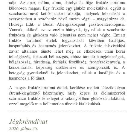
adja. Az eper, málna, alma, datolya és füge fruktóz tartalma
különösen magas. Egy fruktóz egy glukóz molekulával együtt a
szacharóz nevű kettős cukrot alkotja, melynek lebontását a
szervezetben a szacharáz nevű enzim végzi – magyarázza dr.
Hidvégi Edit, a Budai Allergiaközpont gasztroenterológusa.
Vannak, akiknél ez az enzim hiányzik, így náluk a szacharóz
fruktózra és glukózra való lebontása nem mehet végbe. Emiatt
fruktóz tartalmú ételek fogyasztását követően hasfájás,
haspuffadás és hasmenés jelentkezhet. A fruktóz felszívódási
zavar általános tünete lehet még az étkezések utáni korai
teltségérzés, fokozott bélmozgás, ehhez társuló hangjelenségek,
bélgázosság, fáradtság, fejfájás, feszültség, frontérzékenység, a
koncentrálási képesség csökkenése és izomgörcsök is. A
betegség gyerekeknél is jelentkezhet, náluk a hasfájás és a
hasmenés a fő tünet.
A magas fruktóztartalmú ételek kerülése mellett létezik olyan
étrend-kiegészítő készítmény, mely képes az élelmiszerből
származó fruktóz felesleget a vékonybélben glükózzá alakítani,
ezzel megelőzve a kellemetlen tünetek kialakulását.
Jégkrémdivat
2026. július 25.