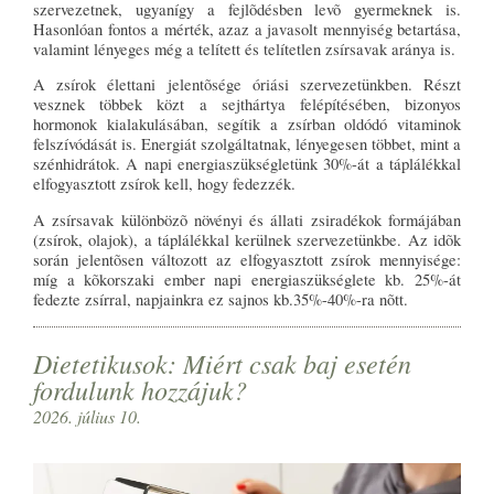
szervezetnek, ugyanígy a fejlõdésben levõ gyermeknek is.
Hasonlóan fontos a mérték, azaz a javasolt mennyiség betartása,
valamint lényeges még a telített és telítetlen zsírsavak aránya is.
A zsírok élettani jelentõsége óriási szervezetünkben. Részt
vesznek többek közt a sejthártya felépítésében, bizonyos
hormonok kialakulásában, segítik a zsírban oldódó vitaminok
felszívódását is. Energiát szolgáltatnak, lényegesen többet, mint a
szénhidrátok. A napi energiaszükségletünk 30%-át a táplálékkal
elfogyasztott zsírok kell, hogy fedezzék.
A zsírsavak különbözõ növényi és állati zsiradékok formájában
(zsírok, olajok), a táplálékkal kerülnek szervezetünkbe. Az idõk
során jelentõsen változott az elfogyasztott zsírok mennyisége:
míg a kõkorszaki ember napi energiaszükséglete kb. 25%-át
fedezte zsírral, napjainkra ez sajnos kb.35%-40%-ra nõtt.
Dietetikusok: Miért csak baj esetén
fordulunk hozzájuk?
2026. július 10.