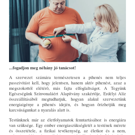
...fogadjon meg néhány jó tanácsot!
A szervezet számára természetesen a pihenés nem teljes
passzivitást kell, hogy jelentsen, hanem aktív pihenést, azaz a
megszokottól elétérõ, más fajta elfoglaltságot. A Tegyünk
Egészségünk Színvonaláért Alapítvány szakértõje, Erdélyi Alíz
összeállításából megtudhatjuk, hogyan alakul szervezetünk
energiaigénye a pihenés idején, és hogyan õrizhetjük meg
karcsúságunkat a nyaralás alatt is.
Testünknek már az életfolyamatok fenntartásához is energiára
van szüksége. Egy ember energiaszükségletét a testének mérete
és összetétele, a fizikai tevékenység, az életkor és a nem,