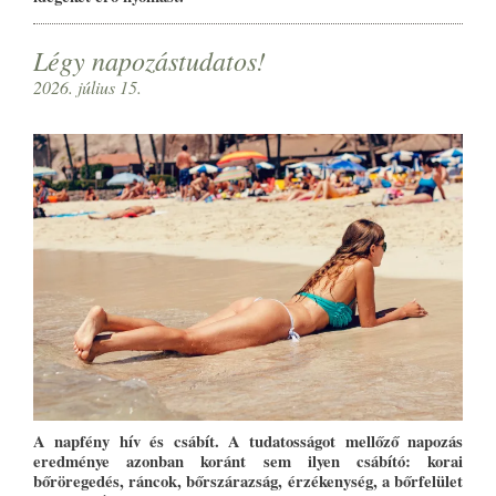
Légy napozástudatos!
2026. július 15.
A napfény hív és csábít. A tudatosságot mellőző napozás
eredménye azonban koránt sem ilyen csábító: korai
bőröregedés, ráncok, bőrszárazság, érzékenység, a bőrfelület