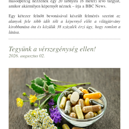
másodpercig nézzenek egy 20 lábnyira (6 méter) lévő tárgyat,
amikor akármilyen képernyőt néznek – írja a BBC News.
az
Egy kétezer felnőtt bevonásával készült felmérés szerint
alanyok fele több időt tölt a képernyő előtt a világjárvány
kirobbanása óta és közülük 38 százalék érzi úgy, hogy romlott a
látása
.
Tegyünk a vérszegénység ellen!
2026. augusztus 02.