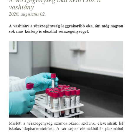
vashiány
2026. augusztus 02.
A vashiány a vérszegénység leggyakoribb oka, ám még nagyon
sok más kórkép is okozhat vérszegénységet.
Mielõtt a vérszegénység számos okáról szólunk, elevenítsük fel
iskolás alapismereteinket. A vér sejtes elemekbõl és plazmából