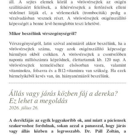
áll. A sejtes elemek közül a vörösvérsejtek az oxigén
szállításáért felelõsek, a fehérvérsejtek a fertõzések elleni
védelmet látják el, a vérlemezkék (trombociták) pedig a
véralvadásban vesznek részt. A vörösvérsejtek oxigénszállító
képességét a benne levõ hemoglobin teszi lehetõvé.
Mikor beszélünk vérszegénységrõl?
Vérszegénységrõl, latin szóval anémiáról akkor beszélünk, ha a
vörösvérsejtek száma, vagy azok oxigénszállító képessége
bármilyen okból csökken. A vörösvérsejtek a csontvelõben
naponta milliószámra képzõdnek, élettartamuk kb. 120 nap. A
vörösvérsejtek termeléséhez elsõsorban vasra, valamint
vitaminokra, folsavra és a B12-vitaminra van szükség. Ha ezek
bármelyikébõl kevés van, ún. hiányanémiáról beszélünk.
Állás vagy járás közben fáj a dereka?
Ez lehet a megoldás
2026. július 26.
A derékfájás az egyik leggyakoribb ok, ami miatt a páciensek
szakorvoshoz fordulnak, sokan azzal a panasszal, hogy járás
vagy állás közben a legrosszabb. Dr. Páll Zoltán, a