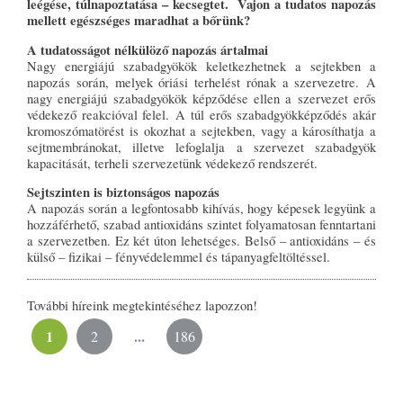
leégése, túlnapoztatása – kecsegtet. Vajon a tudatos napozás
mellett egészséges maradhat a bőrünk?
A tudatosságot nélkülöző napozás ártalmai
Nagy energiájú szabadgyökök keletkezhetnek a sejtekben a
napozás során, melyek óriási terhelést rónak a szervezetre. A
nagy energiájú szabadgyökök képződése ellen a szervezet erős
védekező reakcióval felel. A túl erős szabadgyökképződés akár
kromoszómatörést is okozhat a sejtekben, vagy a károsíthatja a
sejtmembránokat, illetve lefoglalja a szervezet szabadgyök
kapacitását, terheli szervezetünk védekező rendszerét.
Sejtszinten is biztonságos napozás
A napozás során a legfontosabb kihívás, hogy képesek legyünk a
hozzáférhető, szabad antioxidáns szintet folyamatosan fenntartani
a szervezetben. Ez két úton lehetséges. Belső – antioxidáns – és
külső – fizikai – fényvédelemmel és tápanyagfeltöltéssel.
További híreink megtekintéséhez lapozzon!
1
...
2
186