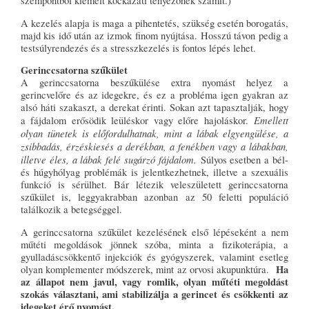
szempontból kiemelt kockázati tényezőnek számít.)
A kezelés alapja is maga a pihentetés, szükség esetén borogatás,
majd kis idő után az izmok finom nyújtása. Hosszú távon pedig a
testsúlyrendezés és a stresszkezelés is fontos lépés lehet.
Gerinccsatorna szűkület
A gerinccsatorna beszűkülése extra nyomást helyez a
gerincvelőre és az idegekre, és ez a probléma igen gyakran az
alsó háti szakaszt, a derekat érinti. Sokan azt tapasztalják, hogy
Emellett
a fájdalom erősödik leüléskor vagy előre hajoláskor.
olyan tünetek is előfordulhatnak, mint a lábak elgyengülése, a
zsibbadás, érzéskiesés a derékban, a fenékben vagy a lábakban,
illetve éles, a lábak felé sugárzó fájdalom.
Súlyos esetben a bél-
és húgyhólyag problémák is jelentkezhetnek, illetve a szexuális
funkció is sérülhet. Bár létezik veleszületett gerinccsatorna
szűkület is, leggyakrabban azonban az 50 feletti populáció
találkozik a betegséggel.
A gerinccsatorna szűkület kezelésének első lépéseként a nem
műtéti megoldások jönnek szóba, minta a fizikoterápia, a
gyulladáscsökkentő injekciók és gyógyszerek, valamint esetleg
Ha
olyan komplementer módszerek, mint az orvosi akupunktúra.
az állapot nem javul, vagy romlik, olyan műtéti megoldást
szokás választani, ami stabilizálja a gerincet és csökkenti az
idegeket érő nyomást.