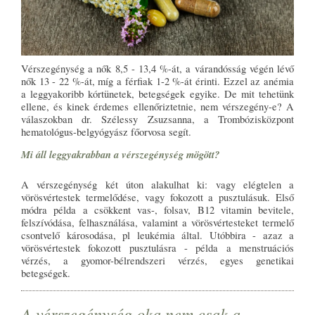
Vérszegénység a nők 8,5 - 13,4 %-át, a várandósság végén lévő
nők 13 - 22 %-át, míg a férfiak 1-2 %-át érinti. Ezzel az anémia
a leggyakoribb kórtünetek, betegségek egyike. De mit tehetünk
ellene, és kinek érdemes ellenőriztetnie, nem vérszegény-e? A
válaszokban dr. Szélessy Zsuzsanna, a Trombózisközpont
hematológus-belgyógyász főorvosa segít.
Mi áll leggyakrabban a vérszegénység mögött?
A vérszegénység két úton alakulhat ki: vagy elégtelen a
vörösvértestek termelődése, vagy fokozott a pusztulásuk. Első
módra példa a csökkent vas-, folsav, B12 vitamin bevitele,
felszívódása, felhasználása, valamint a vörösvértesteket termelő
csontvelő károsodása, pl leukémia által. Utóbbira - azaz a
vörösvértestek fokozott pusztulásra - példa a menstruációs
vérzés, a gyomor-bélrendszeri vérzés, egyes genetikai
betegségek.
A vérszegénység oka nem csak a