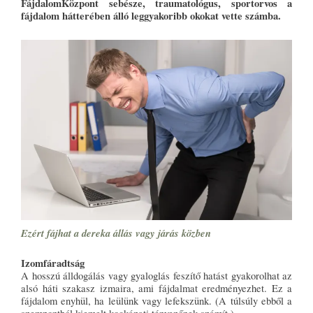
FájdalomKözpont sebésze, traumatológus, sportorvos a
fájdalom hátterében álló leggyakoribb okokat vette számba.
Ezért fájhat a dereka állás vagy járás közben
Izomfáradtság
A hosszú álldogálás vagy gyaloglás feszítő hatást gyakorolhat az
alsó háti szakasz izmaira, ami fájdalmat eredményezhet. Ez a
fájdalom enyhül, ha leülünk vagy lefekszünk. (A túlsúly ebből a