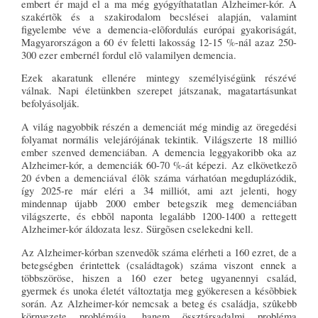
embert ér majd el a ma még gyógyíthatatlan Alzheimer-kór. A
szakértõk és a szakirodalom becslései alapján, valamint
figyelembe véve a demencia-elõfordulás európai gyakoriságát,
Magyarországon a 60 év feletti lakosság 12-15 %-nál azaz 250-
300 ezer embernél fordul elõ valamilyen demencia.
Ezek akaratunk ellenére mintegy személyiségünk részévé
válnak. Napi életünkben szerepet játszanak, magatartásunkat
befolyásolják.
A világ nagyobbik részén a demenciát még mindig az öregedési
folyamat normális velejárójának tekintik. Világszerte 18 millió
ember szenved demenciában. A demencia leggyakoribb oka az
Alzheimer-kór, a demenciák 60-70 %-át képezi. Az elkövetkezõ
20 évben a demenciával élõk száma várhatóan megduplázódik,
így 2025-re már eléri a 34 milliót, ami azt jelenti, hogy
mindennap újabb 2000 ember betegszik meg demenciában
világszerte, és ebbõl naponta legalább 1200-1400 a rettegett
Alzheimer-kór áldozata lesz. Sürgõsen cselekedni kell.
Az Alzheimer-kórban szenvedõk száma elérheti a 160 ezret, de a
betegségben érintettek (családtagok) száma viszont ennek a
többszöröse, hiszen a 160 ezer beteg ugyanennyi család,
gyermek és unoka életét változtatja meg gyökeresen a késõbbiek
során. Az Alzheimer-kór nemcsak a beteg és családja, szûkebb
környezete problémája, hanem össztársadalmi probléma