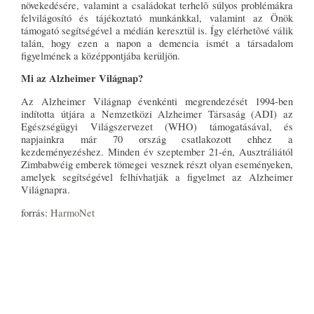
növekedésére, valamint a családokat terhelõ súlyos problémákra
felvilágosító és tájékoztató munkánkkal, valamint az Önök
támogató segítségével a médián keresztül is. Így elérhetõvé válik
talán, hogy ezen a napon a demencia ismét a társadalom
figyelmének a középpontjába kerüljön.
Mi az Alzheimer Világnap?
Az Alzheimer Világnap évenkénti megrendezését 1994-ben
indította útjára a Nemzetközi Alzheimer Társaság (ADI) az
Egészségügyi Világszervezet (WHO) támogatásával, és
napjainkra már 70 ország csatlakozott ehhez a
kezdeményezéshez. Minden év szeptember 21-én, Ausztráliától
Zimbabwéig emberek tömegei vesznek részt olyan eseményeken,
amelyek segítségével felhívhatják a figyelmet az Alzheimer
Világnapra.
forrás:
HarmoNet