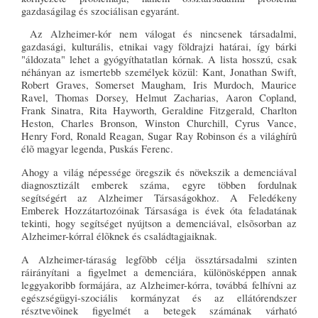
gazdaságilag és szociálisan egyaránt.
Az Alzheimer-kór nem válogat és nincsenek társadalmi,
gazdasági, kulturális, etnikai vagy földrajzi határai, így bárki
"áldozata" lehet a gyógyíthatatlan kórnak. A lista hosszú, csak
néhányan az ismertebb személyek közül: Kant, Jonathan Swift,
Robert Graves, Somerset Maugham, Iris Murdoch, Maurice
Ravel, Thomas Dorsey, Helmut Zacharias, Aaron Copland,
Frank Sinatra, Rita Hayworth, Geraldine Fitzgerald, Charlton
Heston, Charles Bronson, Winston Churchill, Cyrus Vance,
Henry Ford, Ronald Reagan, Sugar Ray Robinson és a világhírû
élõ magyar legenda, Puskás Ferenc.
Ahogy a világ népessége öregszik és növekszik a demenciával
diagnosztizált emberek száma, egyre többen fordulnak
segítségért az Alzheimer Társaságokhoz. A Feledékeny
Emberek Hozzátartozóinak Társasága is évek óta feladatának
tekinti, hogy segítséget nyújtson a demenciával, elsõsorban az
Alzheimer-kórral élõknek és családtagjaiknak.
A Alzheimer-táraság legfõbb célja össztársadalmi szinten
ráirányítani a figyelmet a demenciára, különösképpen annak
leggyakoribb formájára, az Alzheimer-kórra, továbbá felhívni az
egészségügyi-szociális kormányzat és az ellátórendszer
résztvevõinek figyelmét a betegek számának várható