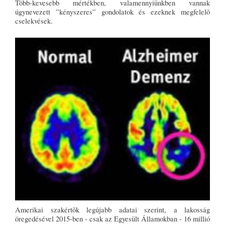
Több-kevesebb mértékben, valamennyiünkben vannak
úgynevezett ”kényszeres” gondolatok és ezeknek megfelelõ
cselekvések.
Amerikai szakértõk legújabb adatai szerint, a lakosság
öregedésével 2015-ben - csak az Egyesült Államokban - 16 millió