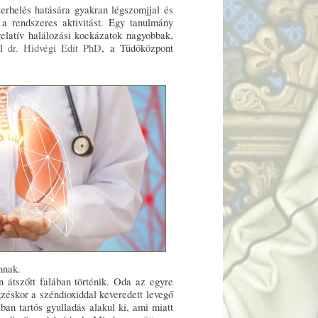
erhelés hatására gyakran légszomjjal és
 a rendszeres aktivitást. Egy tanulmány
 relatív halálozási kockázatok nagyobbak,
ől
dr. Hidvégi Edit PhD
, a Tüdőközpont
nnak.
 átszőtt falában történik. Oda az egyre
zéskor a széndioxiddal keveredett levegő
an tartós gyulladás alakul ki, ami miatt