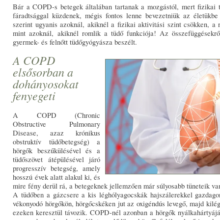
Bár a COPD-s betegek általában tartanak a mozgástól, mert fizikai t
fáradtsággal küzdenek, mégis fontos lenne bevezetniük az életükbe
szerint ugyanis azoknál, akiknél a fizikai aktivitási szint csökken, a
mint azoknál, akiknél romlik a tüdő funkciója! Az összefüggésekr
gyermek- és felnőtt tüdőgyógyásza beszélt.
A COPD
elsősorban a
dohányosokat
fenyegeti
A COPD (Chronic
Obstructive Pulmonary
Disease, azaz krónikus
obstruktív tüdőbetegség) a
hörgők beszűkülésével és a
tüdőszövet átépülésével járó
progresszív betegség, amely
hosszú évek alatt alakul ki, és
mire fény derül rá, a betegeknek jellemzően már súlyosabb tüneteik va
A tüdőben a gázcsere a kis léghólyagocskák hajszálerekkel gazdagon
vékonyodó hörgőkön, hörgőcskéken jut az oxigéndús levegő, majd kilég
ezeken keresztül távozik. COPD-nél azonban a hörgők nyálkahártyájáb