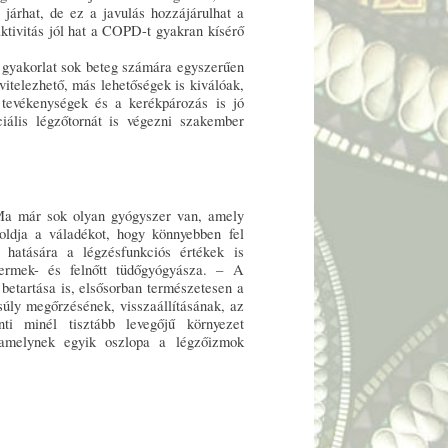
járhat, de ez a javulás hozzájárulhat a
aktivitás jól hat a COPD-t gyakran kísérő
 gyakorlat sok beteg számára egyszerűen
vitelezhető, más lehetőségek is kiválóak,
tevékenységek és a kerékpározás is jó
iális légzőtornát is végezni szakember
Ma már sok olyan gyógyszer van, amely
loldja a váladékot, hogy könnyebben fel
hatására a légzésfunkciós értékek is
ermek- és felnőtt tüdőgyógyásza. – A
betartása is, elsősorban természetesen a
súly megőrzésének, visszaállításának, az
nti minél tisztább levegőjű környezet
 amelynek egyik oszlopa a légzőizmok