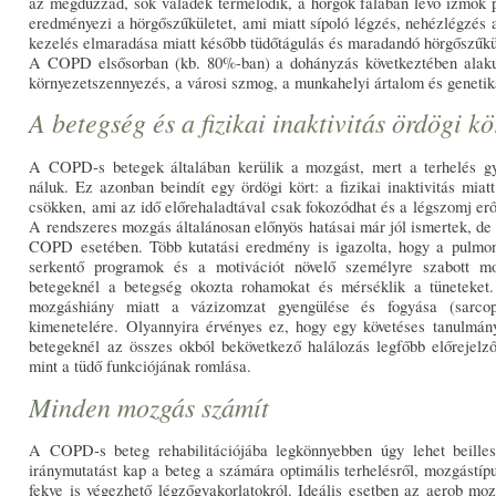
az megduzzad, sok váladék termelődik, a hörgők falában levő izmok
eredményezi a hörgőszűkületet, ami miatt sípoló légzés, nehézlégzés a
kezelés elmaradása miatt később tüdőtágulás és maradandó hörgőszűküle
A COPD elsősorban (kb. 80%-ban) a dohányzás következtében alakulh
környezetszennyezés, a városi szmog, a munkahelyi ártalom és genetikai
A betegség és a fizikai inaktivitás ördögi kö
A COPD-s betegek általában kerülik a mozgást, mert a terhelés gya
náluk. Ez azonban beindít egy ördögi kört: a fizikai inaktivitás miat
csökken, ami az idő előrehaladtával csak fokozódhat és a légszomj erő
A rendszeres mozgás általánosan előnyös hatásai már jól ismertek, de é
COPD esetében. Több kutatási eredmény is igazolta, hogy a pulmonoló
serkentő programok és a motivációt növelő személyre szabott m
betegeknél a betegség okozta rohamokat és mérséklik a tüneteket.
mozgáshiány miatt a vázizomzat gyengülése és fogyása (sarc
kimenetelére. Olyannyira érvényes ez, hogy egy követéses tanulmány
betegeknél az összes okból bekövetkező halálozás legfőbb előrejelző
mint a tüdő funkciójának romlása.
Minden mozgás számít
A COPD-s beteg rehabilitációjába legkönnyebben úgy lehet beilles
iránymutatást kap a beteg a számára optimális terhelésről, mozgástíp
fekve is végezhető légzőgyakorlatokról. Ideális esetben az aerob mozg