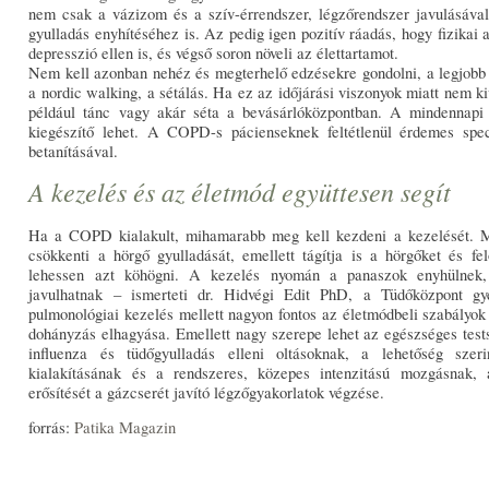
nem csak a vázizom és a szív-érrendszer, légzőrendszer javulásával 
gyulladás enyhítéséhez is. Az pedig igen pozitív ráadás, hogy fizikai 
depresszió ellen is, és végső soron növeli az élettartamot.
Nem kell azonban nehéz és megterhelő edzésekre gondolni, a legjobb
a nordic walking, a sétálás. Ha ez az időjárási viszonyok miatt nem ki
például tánc vagy akár séta a bevásárlóközpontban. A mindennapi 
kiegészítő lehet. A COPD-s pácienseknek feltétlenül érdemes spec
betanításával.
A kezelés és az életmód együttesen segít
Ha a COPD kialakult, mihamarabb meg kell kezdeni a kezelését. 
csökkenti a hörgő gyulladását, emellett tágítja is a hörgőket és fe
lehessen azt köhögni. A kezelés nyomán a panaszok enyhülnek, 
javulhatnak – ismerteti dr. Hidvégi Edit PhD, a Tüdőközpont gy
pulmonológiai kezelés mellett nagyon fontos az életmódbeli szabályok 
dohányzás elhagyása. Emellett nagy szerepe lehet az egészséges test
influenza és tüdőgyulladás elleni oltásoknak, a lehetőség szeri
kialakításának és a rendszeres, közepes intenzitású mozgásnak,
erősítését a gázcserét javító légzőgyakorlatok végzése.
forrás:
Patika Magazin