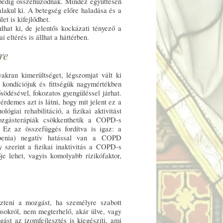
 pedig összehúzódnak. Mindez együttesen
lakul ki. A betegség előre haladása és a
t is kifejlődhet.
at ki, de jelentős kockázati tényező a
 eltérés is állhat a háttérben.
re
kran kimerültséget, légszomjat vált ki
t kondíciójuk és fittségük nagymértékben
södésével, fokozatos gyengüléssel járhat.
rdemes azt is látni, hogy mit jelent ez a
giai rehabilitáció, a fizikai aktivitást
ozgásterápiák csökkenthetik a COPD-s
 Ez az összefüggés fordítva is igaz: a
openia) negatív hatással van a COPD
 szerint a fizikai inaktivitás a COPD-s
je lehet, vagyis komolyabb rizikófaktor,
zteni a mozgást, ha személyre szabott
usokról, nem megterhelő, akár ülve, vagy
ást az izomfejlesztés is kiegészíti, ami