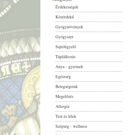
Érdekességek
Közérdekű
Gyógynövények
Gyógyszer
Sajtófigyelő
Táplálkozás
Anya - gyermek
Egészség
Betegségeink
Megelőzés
Allergia
Test és lélek
Szépség - wellness