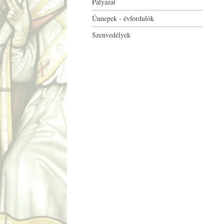
Pályázat
Ünnepek - évfordulók
Szenvedélyek