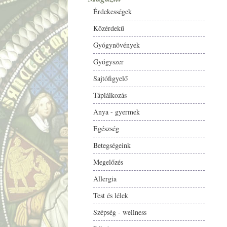
Érdekességek
Közérdekű
Gyógynövények
Gyógyszer
Sajtófigyelő
Táplálkozás
Anya - gyermek
Egészség
Betegségeink
Megelőzés
Allergia
Test és lélek
Szépség - wellness