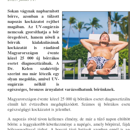
Sokan vágynak napbarnított
bőrre, azonban a túlzott
napozás kockázatot rejthet
magában. Az UV-sugárzás
nemcsak gyorsíthatja a bőr
öregedését, hanem növeli a
bőrrák kialakulásának
kockázatát is ráadásul
Magyarországon évente
közel 25 000 új bőrrákos
esetet diagnosztizálnak. A
Dr. Kelen szakértője
szerint ma már létezik egy
olyan megoldás, amivel UV-
sugárzás nélkül is
egészséges, bronzos árnyalatot varázsolhatunk bőrünknek.
Magyarországon évente közel 25 000 új bőrrákos esetet diagnosztizál
elmúlt két évtizedben megduplázódott. Számos új bőrrákos esete
egészségügyi kockázatot is jelenthet.
A napozás rövid távon kellemes élmény, de már a tűző napon eltöltöt
bőrön: a leggyakoribb következménye a napégés, amely bőrpírral, fájd
hólyagosodással járhat. A hosszú távú hatások azonban ennél is a