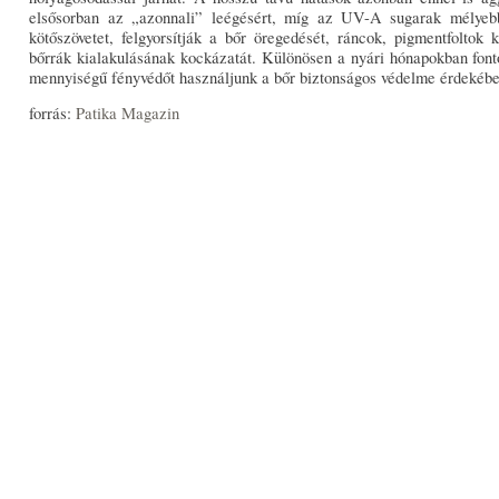
elsősorban az „azonnali” leégésért, míg az UV-A sugarak mélyebbr
kötőszövetet, felgyorsítják a bőr öregedését, ráncok, pigmentfoltok 
bőrrák kialakulásának kockázatát. Különösen a nyári hónapokban font
mennyiségű fényvédőt használjunk a bőr biztonságos védelme érdekébe
forrás:
Patika Magazin