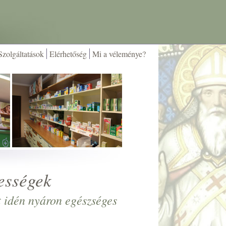
Szolgáltatások
Elérhetőség
Mi a véleménye?
ességek
t idén nyáron egészséges