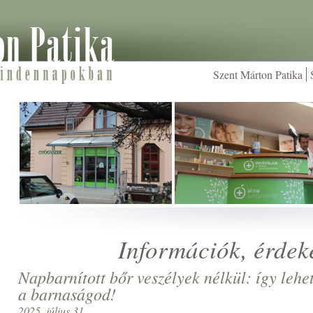
Szent Márton Patika
Információk, érdek
Napbarnított bőr veszélyek nélkül: így lehe
a barnaságod!
2025. július 31.