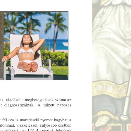
nak, ráadásul a megbetegedések száma az
t diagnosztizálnak. A túlzott napozás
t fél óra is maradandó nyomot hagyhat a
alommal, viszketéssel, súlyosabb esetben
ggasztóbbak: az UV-B sugarak felelősek