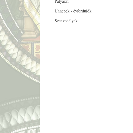
Pályázat
Ünnepek - évfordulók
Szenvedélyek