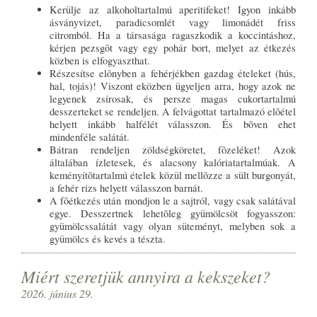
Kerülje az alkoholtartalmú aperitifeket! Igyon inkább
ásványvizet, paradicsomlét vagy limonádét friss
citromból. Ha a társasága ragaszkodik a koccintáshoz,
kérjen pezsgõt vagy egy pohár bort, melyet az étkezés
közben is elfogyaszthat.
Részesítse elõnyben a fehérjékben gazdag ételeket (hús,
hal, tojás)! Viszont eközben ügyeljen arra, hogy azok ne
legyenek zsírosak, és persze magas cukortartalmú
desszerteket se rendeljen. A felvágottat tartalmazó elõétel
helyett inkább halfélét válasszon. És bõven ehet
mindenféle salátát.
Bátran rendeljen zöldségköretet, fõzeléket! Azok
általában ízletesek, és alacsony kalóriatartalmúak. A
keményítõtartalmú ételek közül mellõzze a sült burgonyát,
a fehér rizs helyett válasszon barnát.
A fõétkezés után mondjon le a sajtról, vagy csak salátával
egye. Desszertnek lehetõleg gyümölcsöt fogyasszon:
gyümölcssalátát vagy olyan süteményt, melyben sok a
gyümölcs és kevés a tészta.
Miért szeretjük annyira a kekszeket?
2026. június 29.