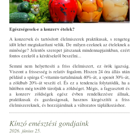
Egészségesek-e a konzerv ételek?
A konzervek és tartósított élelmiszerek praktikusak, s rengeteg
idõt lehet megtakarítani velük. De milyen ezeknek az ételeknek a
minõsége? Jelentõs szerepet játszanak mindennapjainkban, ezért
fontos ezekrõl a kérdésekrõl beszélni...
Semmi nem helyettesíti a friss élelmiszert, ez örök igazság.
Viszont a frissesség is relatív fogalom. Hiszen 24 óra állás után
például a spárga C-vitamin-tartalmának 40%-át, a spenót 30%-át,
a zöldbab 20%-át veszíti el. És ez a tendencia folytatódik, ha a
hûtõben még tovább tároljuk a zöldséget. Mégis, a fagyasztott és
a konzerv zöldségek egész évben rendelkezésre állnak,
praktikusak és gazdaságosak, hasznos kiegészítõi a friss
élelmiszereknek, és hozzájárulnak a változatos táplálkozáshoz.
Kínzó emésztési gondjaink
2026. június 25.