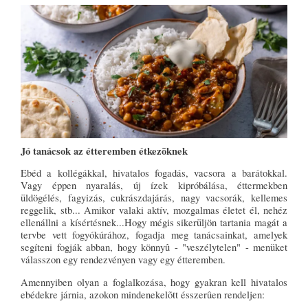
Jó tanácsok az étteremben étkezõknek
Ebéd a kollégákkal, hivatalos fogadás, vacsora a barátokkal.
Vagy éppen nyaralás, új ízek kipróbálása, éttermekben
üldögélés, fagyizás, cukrászdajárás, nagy vacsorák, kellemes
reggelik, stb... Amikor valaki aktív, mozgalmas életet él, nehéz
ellenállni a kísértésnek...Hogy mégis sikerüljön tartania magát a
tervbe vett fogyókúrához, fogadja meg tanácsainkat, amelyek
segíteni fogják abban, hogy könnyû - "veszélytelen" - menüket
válasszon egy rendezvényen vagy egy étteremben.
Amennyiben olyan a foglalkozása, hogy gyakran kell hivatalos
ebédekre járnia, azokon mindenekelõtt ésszerûen rendeljen: