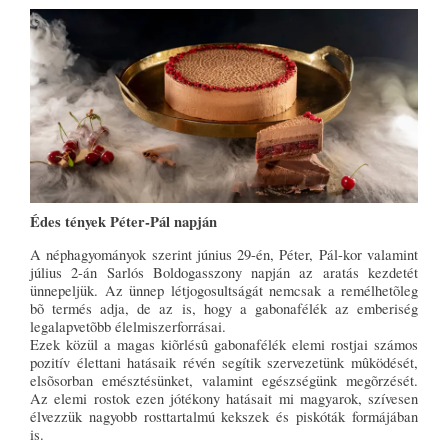
Édes tények Péter-Pál napján
A néphagyományok szerint június 29-én, Péter, Pál-kor valamint
július 2-án Sarlós Boldogasszony napján az aratás kezdetét
ünnepeljük. Az ünnep létjogosultságát nemcsak a remélhetõleg
bõ termés adja, de az is, hogy a gabonafélék az emberiség
legalapvetõbb élelmiszerforrásai.
Ezek közül a magas kiõrlésû gabonafélék elemi rostjai számos
pozitív élettani hatásaik révén segítik szervezetünk mûködését,
elsõsorban emésztésünket, valamint egészségünk megõrzését.
Az elemi rostok ezen jótékony hatásait mi magyarok, szívesen
élvezzük nagyobb rosttartalmú kekszek és piskóták formájában
is.