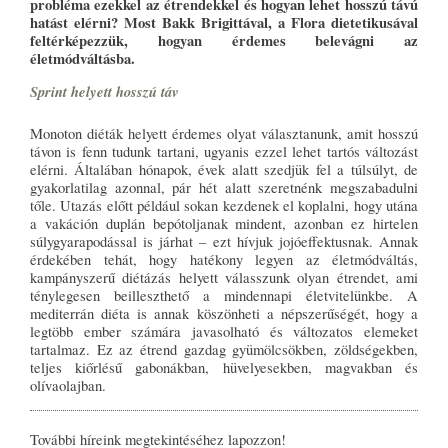
probléma ezekkel az étrendekkel és hogyan lehet hosszú távú
hatást elérni? Most Bakk Brigittával, a Flora dietetikusával
feltérképezzük, hogyan érdemes belevágni az
életmódváltásba.
Sprint helyett hosszú táv
Monoton diéták helyett érdemes olyat választanunk, amit hosszú
távon is fenn tudunk tartani, ugyanis ezzel lehet tartós változást
elérni. Általában hónapok, évek alatt szedjük fel a túlsúlyt, de
gyakorlatilag azonnal, pár hét alatt szeretnénk megszabadulni
tőle. Utazás előtt például sokan kezdenek el koplalni, hogy utána
a vakáción duplán bepótoljanak mindent, azonban ez hirtelen
súlygyarapodással is járhat – ezt hívjuk jojóeffektusnak. Annak
érdekében tehát, hogy hatékony legyen az életmódváltás,
kampányszerű diétázás helyett válasszunk olyan étrendet, ami
ténylegesen beilleszthető a mindennapi életvitelünkbe. A
mediterrán diéta is annak köszönheti a népszerűségét, hogy a
legtöbb ember számára javasolható és változatos elemeket
tartalmaz. Ez az étrend gazdag gyümölcsökben, zöldségekben,
teljes kiőrlésű gabonákban, hüvelyesekben, magvakban és
olívaolajban.
További híreink megtekintéséhez lapozzon!