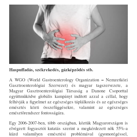
Haspuffadás, székrekedés, gázképzõdés stb.
A WGO (World Gastroenterology Organization = Nemzetközi
Gasztroenterológiai Szervezet) és magyar tagszervezete, a
Magyar Gasztroenterológiai Társaság a Danone Csoporttal
együttmûködve globális kampányt indított azzal a céllal, hogy
felhívják a figyelmet az egészséges táplálkozás és az egészséges
emésztés közti összefüggésekre, valamint az egészséges
emésztõrendszer fontosságára.
Egy 2006-2007-ben, több országban, köztük Magyarországon is
elvégzett fogyasztói kutatás szerint a megkérdezett nõk 55%-a
küzd valamilyen emésztési problémával (gyomorégéssel,