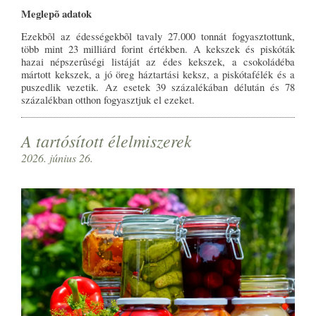
Meglepõ adatok
Ezekbõl az édességekbõl tavaly 27.000 tonnát fogyasztottunk,
több mint 23 milliárd forint értékben. A kekszek és piskóták
hazai népszerûségi listáját az édes kekszek, a csokoládéba
mártott kekszek, a jó öreg háztartási keksz, a piskótafélék és a
puszedlik vezetik. Az esetek 39 százalékában délután és 78
százalékban otthon fogyasztjuk el ezeket.
A tartósított élelmiszerek
2026. június 26.