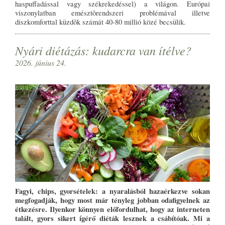
haspuffadással vagy székrekedéssel) a világon. Európai
viszonylatban emésztõrendszeri problémával illetve
diszkomforttal küzdõk számát 40-80 millió közé becsülik.
Nyári diétázás: kudarcra van ítélve?
2026. június 24.
Fagyi, chips, gyorsételek: a nyaralásból hazaérkezve sokan
megfogadják, hogy most már tényleg jobban odafigyelnek az
étkezésre. Ilyenkor könnyen előfordulhat, hogy az interneten
talált, gyors sikert ígérő diéták lesznek a csábítóak. Mi a